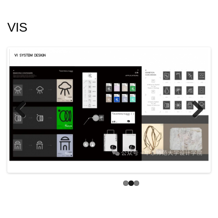
VIS
Previ
Next
ous