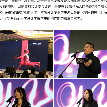
，去争论，去创作” 为主题，从一分钟出发去发现和探索影像艺术以及人
多月的电视、网络展播和评委会评选，最终有35部作品入围角逐7项单项
》获得“叙事类”影像大奖，时尚设计专业学生朱贝妮的《坚固的黑色》获
显示了华东师范大学设计学院学生的创作能力和综合实力。